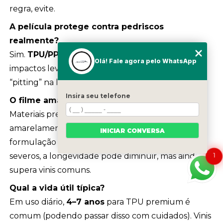
regra, evite.
A película protege contra pedriscos
realmente?
Sim.
TPU/PPF
oferece excelente resistência a
Olá! Fale agora pelo WhatsApp
impactos leves e médios, reduzindo trincas e
“pitting” na lente.
Insira seu telefone
O filme amarela com o tempo?
Materiais premium resistem bem ao
amarelamento. Filtragem UV, topcoat e
INICIAR CONVERSA
formulação fazem diferença. Em climas muito
1
severos, a longevidade pode diminuir, mas ainda
supera vinis comuns.
Qual a vida útil típica?
Em uso diário,
4–7 anos
para TPU premium é
comum (podendo passar disso com cuidados). Vinis