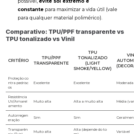
possível,
evite sol extremo e
constante
para maximizar a vida útil (vale
para qualquer material polimérico).
Comparativo: TPU/PPF transparente vs
TPU tonalizado vs Vinil
TPU
VIN
TPU/PPF
TONALIZADO
CRITÉRIO
AUTOM
TRANSPARENTE
(LIGHT
(DECOR
SMOKE/YELLOW)
Proteção co
ntra pedrisc
Excelente
Excelente
Moderada
os
Resistência
UV/Amarel
Muito alta
Alta a muito alta
Média (var
amento
Autorregen
Sim
Sim
Geralmen
eração
Transparên
Alta (depende do to
Muito alta
Variável
cia (Tvis)
m)