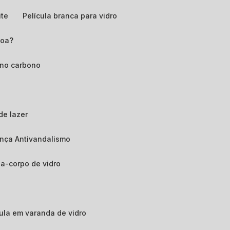
ite
Película branca para vidro
boa?
ano carbono
de lazer
ança Antivandalismo
da-corpo de vidro
ícula em varanda de vidro