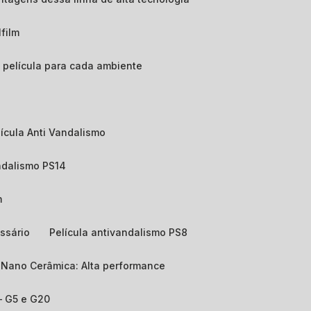
lfilm
de película para cada ambiente
elícula Anti Vandalismo
andalismo PS14
m
ssário
Película antivandalismo PS8
e Nano Cerâmica: Alta performance
 – G5 e G20