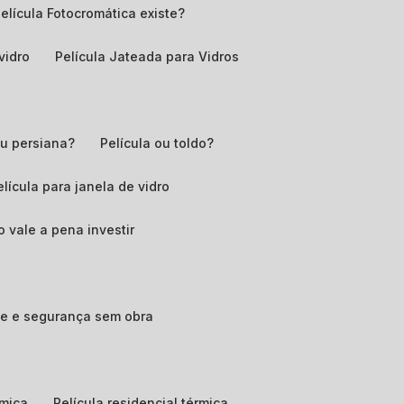
Película Fotocromática existe?
 vidro
Película Jateada para Vidros
 ou persiana?
Película ou toldo?
Película para janela de vidro
o vale a pena investir
ade e segurança sem obra
rmica
Película residencial térmica