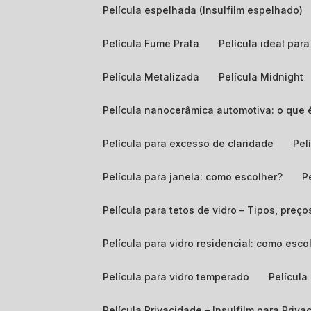
Película espelhada (Insulfilm espelhado)
Película Fume Prata
Película ideal pa
Película Metalizada
Película Midnight
Película nanocerâmica automotiva: o que 
Película para excesso de claridade
Pe
Película para janela: como escolher?
Película para tetos de vidro – Tipos, preço
Película para vidro residencial: como es
Película para vidro temperado
Películ
Película Privacidade – Insulfilm para Priv