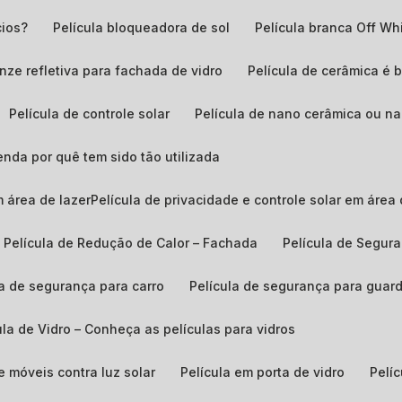
cios?
Película bloqueadora de sol
película branca Off Wh
ronze refletiva para fachada de vidro
Película de cerâmica é 
Película de controle solar
Película de nano cerâmica ou n
enda por quê tem sido tão utilizada
em área de lazerPelícula de privacidade e controle solar em área 
Película de Redução de Calor – Fachada
Película de Segur
ula de segurança para carro
Película de segurança para guar
cula de Vidro – Conheça as películas para vidros
de móveis contra luz solar
Película em porta de vidro
Pel