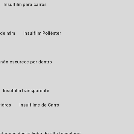
Insulfilm para carros
o de mim
Insulfilm Poliéster
e não escurece por dentro
Insulfilm transparente
vidros
Insulfilme de Carro
vantagens dessa linha de alta tecnologia