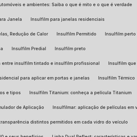
 automóveis e ambientes: Saiba o que é mito e o que é verdade
para Janela
Insulfilm para janelas residenciais
nelas, Redução de Calor
Insulfilm Permitido
Insulfilm pert
ta
Insulfilm Predial
Insulfilm preto
 entre insulfilm tintado e insulfilm profissional
Insulfilm qu
esidencial para aplicar em portas e janelas
Insulfilm Térmico
os e tipos
Insulfilm Titanium: conheça a película Titanium
imulador de Aplicação
Insulfilmar: aplicação de películas em 
e transparência distintos permitidos em cada vidro do veículo
 60 e seus benefícios
Linha Dual Reflect: características e 