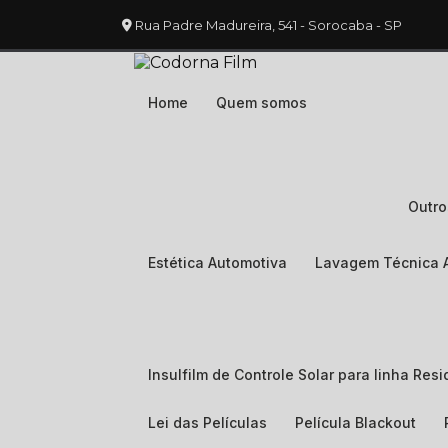
Rua Padre Madureira, 541 - Sorocaba - SP
Home
Quem somos
Outr
Estética Automotiva
Lavagem Técnica 
Insulfilm de Controle Solar para linha Resi
Lei das Películas
Película Blackout