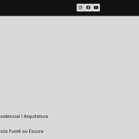
(15) 3357-7339
(15) 99643-1422
sidencial I Arquitetura
ícula Fumê ou Escura