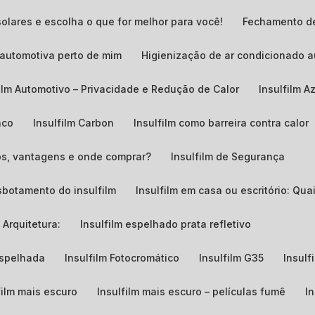
solares e escolha o que for melhor para você!
Fechamento d
o automotiva perto de mim
Higienização de ar condicionado 
film Automotivo – Privacidade e Redução de Calor
Insulfilm A
nco
Insulfilm Carbon
Insulfilm como barreira contra calor
ços, vantagens e onde comprar?
Insulfilm de Segurança
sbotamento do insulfilm
Insulfilm em casa ou escritório: Qu
 Arquitetura:
Insulfilm espelhado prata refletivo
 espelhada
Insulfilm Fotocromático
Insulfilm G35
Insul
film mais escuro
Insulfilm mais escuro – películas fumê
I