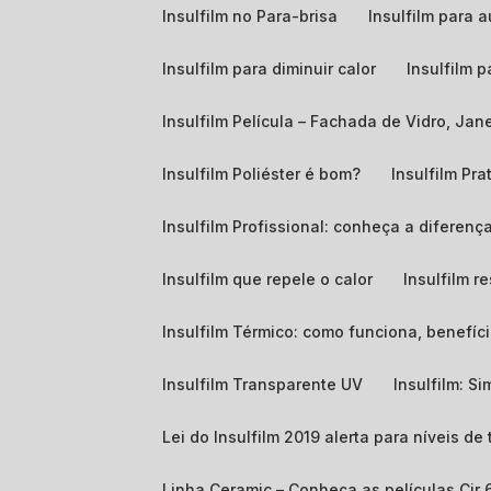
Insulfilm no Para-brisa
Insulfilm para
Insulfilm para diminuir calor
Insulfilm 
Insulfilm Película – Fachada de Vidro, Ja
Insulfilm Poliéster é bom?
Insulfilm Pra
Insulfilm Profissional: conheça a diferença
Insulfilm que repele o calor
Insulfilm r
Insulfilm Térmico: como funciona, benefíci
Insulfilm Transparente UV
Insulfilm: S
Lei do Insulfilm 2019 alerta para níveis d
Linha Ceramic – Conheça as películas Cir