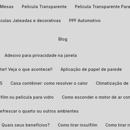
a Mesas
Película Transparente
Película Transparente Para
lículas Jateadas e decorativas
PPF Automotivo
Blog
Adesivo para privacidade na janela
ter! Veja o que acontece!!
Aplicação de papel de parede
G5
Casa contêiner: como resolver o calor
Climatização d
lfilm ou película para vidro
Como esconder o motor de ar co
refrescar o quarto ou outros ambientes
? Quais seus benefícios?
Como tirar insulfilm
Como tirar