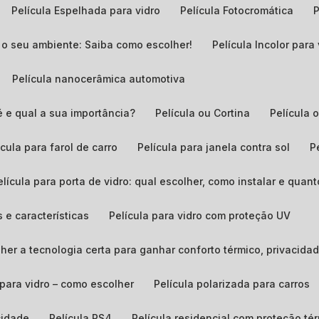
Película Espelhada para vidro
Película Fotocromática
ra o seu ambiente: Saiba como escolher!
Película Incolor para
Película nanocerâmica automotiva
é e qual a sua importância?
Película ou Cortina
Película
lícula para farol de carro
Película para janela contra sol
Película para porta de vidro: qual escolher, como instalar e quant
s e características
Película para vidro com proteção UV
colher a tecnologia certa para ganhar conforto térmico, privacid
a para vidro – como escolher
Película polarizada para carros
acidade
Película PS4
Película residencial com proteção té