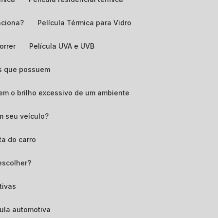
nciona?
Película Térmica para Vidro
orrer
Película UVA e UVB
ens que possuem
zem o brilho excessivo de um ambiente
em seu veículo?
ta do carro
 escolher?
tivas
ícula automotiva