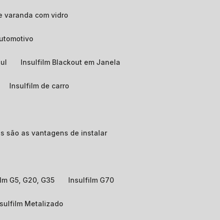
e varanda com vidro
automotivo
zul
Insulfilm Blackout em Janela
Insulfilm de carro
ais são as vantagens de instalar
film G5, G20, G35
Insulfilm G70
nsulfilm Metalizado