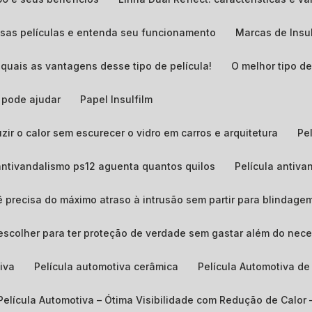
essas películas e entenda seu funcionamento
Marcas de Insu
quais as vantagens desse tipo de película!
O melhor tipo 
m pode ajudar
Papel Insulfilm
uzir o calor sem escurecer o vidro em carros e arquitetura
P
 antivandalismo ps12 aguenta quantos quilos​
Película antiv
ê precisa do máximo atraso à intrusão sem partir para blindage
 escolher para ter proteção de verdade sem gastar além do nece
tiva
Película automotiva cerâmica
Película Automotiva d
Película Automotiva – Ótima Visibilidade com Redução de Calor