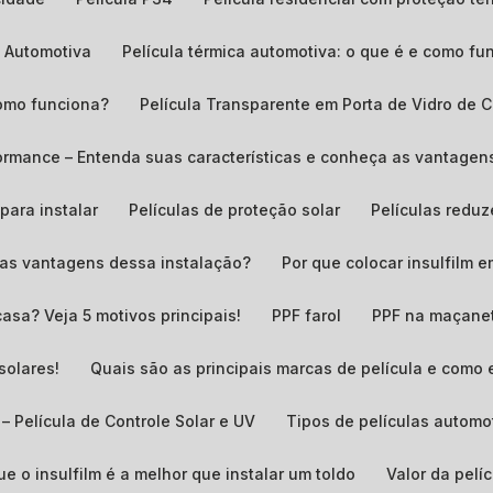
a Automotiva
Película térmica automotiva: o que é e como fu
 como funciona?
Película Transparente em Porta de Vidro de C
erformance – Entenda suas características e conheça as vantag
para instalar
Películas de proteção solar
Películas redu
o as vantagens dessa instalação?
Por que colocar insulfilm 
casa? Veja 5 motivos principais!
PPF farol
PPF na maçane
solares!
Quais são as principais marcas de película e como
 – Película de Controle Solar e UV
Tipos de películas automo
ue o insulfilm é a melhor que instalar um toldo
Valor da pel