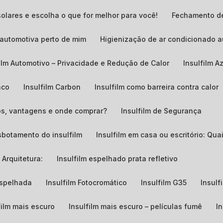
solares e escolha o que for melhor para você!
Fechamento d
o automotiva perto de mim
Higienização de ar condicionado 
film Automotivo – Privacidade e Redução de Calor
Insulfilm A
nco
Insulfilm Carbon
Insulfilm como barreira contra calor
ços, vantagens e onde comprar?
Insulfilm de Segurança
sbotamento do insulfilm
Insulfilm em casa ou escritório: Qu
 Arquitetura:
Insulfilm espelhado prata refletivo
 espelhada
Insulfilm Fotocromático
Insulfilm G35
Insul
film mais escuro
Insulfilm mais escuro – películas fumê
I