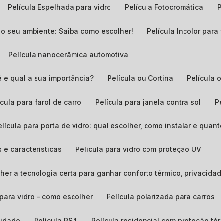
Película Espelhada para vidro
Película Fotocromática
ra o seu ambiente: Saiba como escolher!
Película Incolor para
Película nanocerâmica automotiva
é e qual a sua importância?
Película ou Cortina
Película
lícula para farol de carro
Película para janela contra sol
Película para porta de vidro: qual escolher, como instalar e quant
s e características
Película para vidro com proteção UV
colher a tecnologia certa para ganhar conforto térmico, privacid
a para vidro – como escolher
Película polarizada para carros
acidade
Película PS4
Película residencial com proteção té