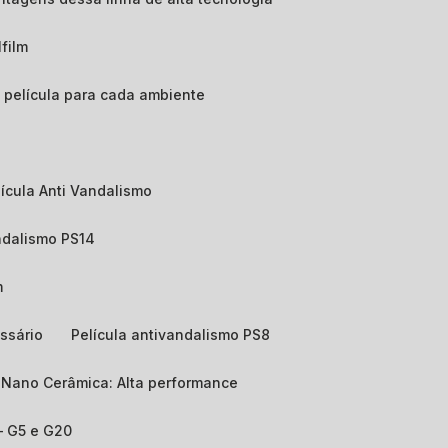
lfilm
de película para cada ambiente
elícula Anti Vandalismo
andalismo PS14
m
ssário
Película antivandalismo PS8
e Nano Cerâmica: Alta performance
 – G5 e G20