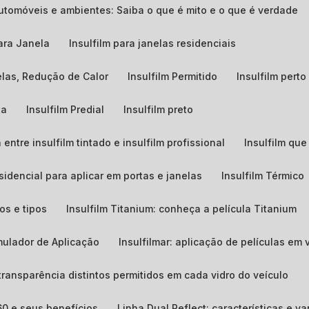
 automóveis e ambientes: Saiba o que é mito e o que é verdade
para Janela
Insulfilm para janelas residenciais
nelas, Redução de Calor
Insulfilm Permitido
Insulfilm pert
ta
Insulfilm Predial
Insulfilm preto
 entre insulfilm tintado e insulfilm profissional
Insulfilm qu
esidencial para aplicar em portas e janelas
Insulfilm Térmico
os e tipos
Insulfilm Titanium: conheça a película Titanium
imulador de Aplicação
Insulfilmar: aplicação de películas em 
e transparência distintos permitidos em cada vidro do veículo
 60 e seus benefícios
Linha Dual Reflect: características e 