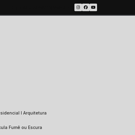
(15) 3357-7339
(15) 99643-1422
sidencial I Arquitetura
ícula Fumê ou Escura