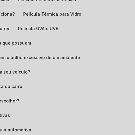
nciona?
Película Térmica para Vidro
orrer
Película UVA e UVB
ens que possuem
zem o brilho excessivo de um ambiente
em seu veículo?
ta do carro
 escolher?
tivas
ícula automotiva