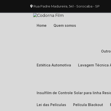
Rua Padre Madureira, 541 - Sorocaba - SP
Home
Quem somos
Outr
Estética Automotiva
Lavagem Técnica 
Insulfilm de Controle Solar para linha Resi
Lei das Películas
Película Blackout