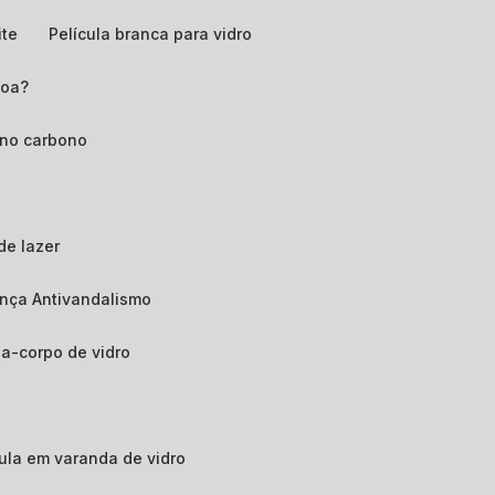
ite
Película branca para vidro
boa?
ano carbono
de lazer
ança Antivandalismo
da-corpo de vidro
ícula em varanda de vidro