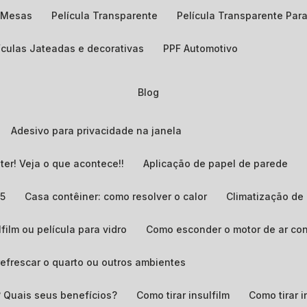
a Mesas
Película Transparente
Película Transparente Para
lículas Jateadas e decorativas
PPF Automotivo
Blog
Adesivo para privacidade na janela
ter! Veja o que acontece!!
Aplicação de papel de parede
G5
Casa contêiner: como resolver o calor
Climatização d
lfilm ou película para vidro
Como esconder o motor de ar co
refrescar o quarto ou outros ambientes
? Quais seus benefícios?
Como tirar insulfilm
Como tirar