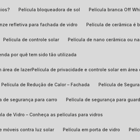
cios?
Película bloqueadora de sol
película branca Off Wh
ronze refletiva para fachada de vidro
Película de cerâmica é 
Película de controle solar
Película de nano cerâmica ou n
enda por quê tem sido tão utilizada
em área de lazerPelícula de privacidade e controle solar em área 
Película de Redução de Calor – Fachada
Película de Segur
ula de segurança para carro
Película de segurança para guar
cula de Vidro – Conheça as películas para vidros
de móveis contra luz solar
Película em porta de vidro
Pel