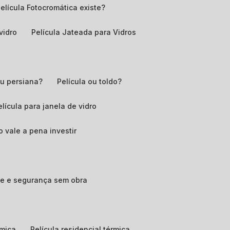
Película Fotocromática existe?
 vidro
Película Jateada para Vidros
 ou persiana?
Película ou toldo?
Película para janela de vidro
o vale a pena investir
ade e segurança sem obra
rmica
Película residencial térmica