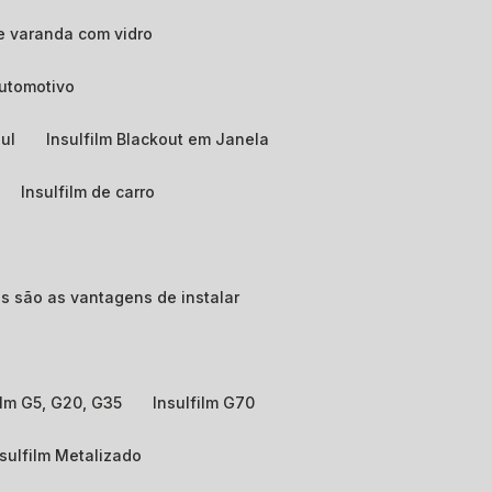
e varanda com vidro
automotivo
zul
Insulfilm Blackout em Janela
Insulfilm de carro
ais são as vantagens de instalar
film G5, G20, G35
Insulfilm G70
nsulfilm Metalizado