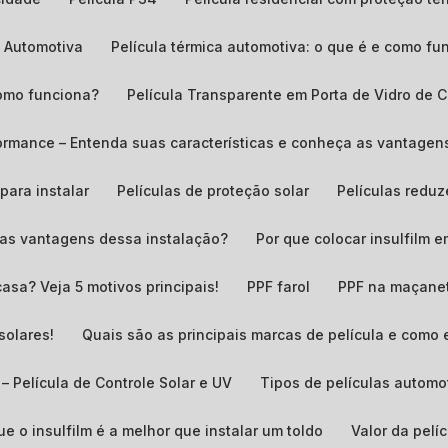
a Automotiva
Película térmica automotiva: o que é e como fu
 como funciona?
Película Transparente em Porta de Vidro de C
erformance – Entenda suas características e conheça as vantag
para instalar
Películas de proteção solar
Películas redu
o as vantagens dessa instalação?
Por que colocar insulfilm 
casa? Veja 5 motivos principais!
PPF farol
PPF na maçane
solares!
Quais são as principais marcas de película e como
 – Película de Controle Solar e UV
Tipos de películas automo
ue o insulfilm é a melhor que instalar um toldo
Valor da pel