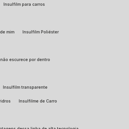
Insulfilm para carros
o de mim
Insulfilm Poliéster
e não escurece por dentro
Insulfilm transparente
vidros
Insulfilme de Carro
vantagens dessa linha de alta tecnologia