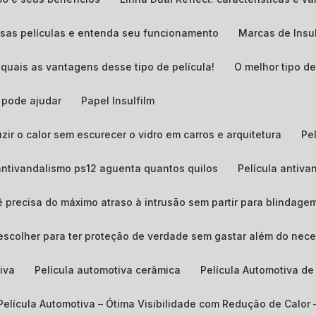
essas películas e entenda seu funcionamento
Marcas de Insu
quais as vantagens desse tipo de película!
O melhor tipo 
m pode ajudar
Papel Insulfilm
uzir o calor sem escurecer o vidro em carros e arquitetura
P
 antivandalismo ps12 aguenta quantos quilos​
Película antiv
ê precisa do máximo atraso à intrusão sem partir para blindage
 escolher para ter proteção de verdade sem gastar além do nece
tiva
Película automotiva cerâmica
Película Automotiva d
Película Automotiva – Ótima Visibilidade com Redução de Calor