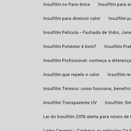
Insulfilm no Para-brisa
Insulfilm para
Insulfilm para diminuir calor
Insulfilm 
Insulfilm Película – Fachada de Vidro, Ja
Insulfilm Poliéster é bom?
Insulfilm Pra
Insulfilm Profissional: conheça a diferença
Insulfilm que repele o calor
Insulfilm r
Insulfilm Térmico: como funciona, benefíci
Insulfilm Transparente UV
Insulfilm: S
Lei do Insulfilm 2019 alerta para níveis d
Linha Ceramic – Conheça as películas Cir