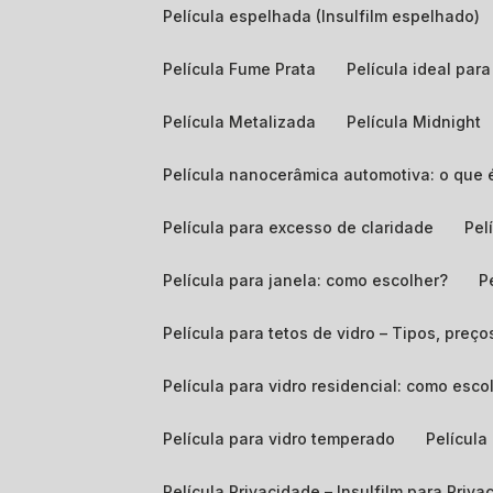
Película espelhada (Insulfilm espelhado)
Película Fume Prata
Película ideal pa
Película Metalizada
Película Midnight
Película nanocerâmica automotiva: o que 
Película para excesso de claridade
Pe
Película para janela: como escolher?
Película para tetos de vidro – Tipos, preço
Película para vidro residencial: como es
Película para vidro temperado
Películ
Película Privacidade – Insulfilm para Priv