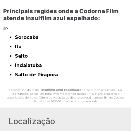
Principais regiões onde a Codorna Film
atende Insulfilm azul espelhado:
SP
Sorocaba
Itu
Salto
Indaiatuba
Salto de Pirapora
O conteúdo do texto "
Insulfilm azul espelhado
" é de direito reservado. Sua
reprodução, parcial ou total, mesmo citando nossos links, é proibida sem a
autorização do autor. Crime de violação de direito autoral – artigo 184 do Código
Penal –
Lei 9610/98 - Lei de direitos autorais
.
Localização