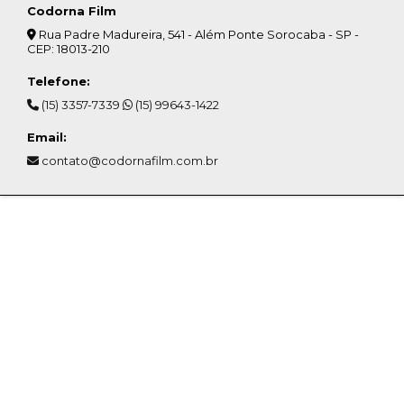
Codorna Film
Rua Padre Madureira, 541 - Além Ponte Sorocaba - SP -
CEP: 18013-210
Telefone:
(15) 3357-7339
(15) 99643-1422
Email:
contato@codornafilm.com.br