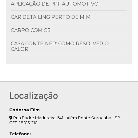
APLICAÇÃO DE PPF AUTOMOTIVO
CAR DETAILING PERTO DE MIM
CARRO COM G5
CASA CONTÊINER: COMO RESOLVER O
CALOR
CLIMATIZAÇÃO DE AMBIENTES
COLOCAÇÃO DE INSULFILM
COLOCAR INSULFILM
Localização
COMO ESCOLHER O INSULFILM OU PELÍCULA
PARA VIDRO
Codorna Film
Rua Padre Madureira, 541 - Além Ponte Sorocaba - SP -
COMO ESCONDER O MOTOR DE AR
CEP: 18013-210
CONDICIONADO NA VARANDA
Telefone: