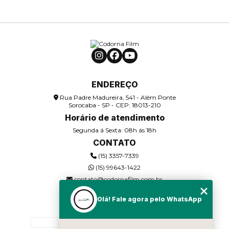
HIGIENIZAÇÃO DE AR CONDICIONADO
AUTOMOTIVO
HIGIENIZAÇÃO INTERNA AUTOMOTIVA
INSULFILM AUTOMOTIVO – PRIVACIDADE E
REDUÇÃO DE CALOR
ENDEREÇO
Rua Padre Madureira, 541 - Além Ponte
INSULFILM AZUL
Sorocaba - SP - CEP: 18013-210
Horário de atendimento
INSULFILM BLACKOUT EM JANELA
Segunda á Sexta: 08h ás 18h
CONTATO
INSULFILM BOX DE BANHEIRO
(15) 3357-7339
INSULFILM BRANCO
(15) 99643-1422
contato@codornafilm.com.br
INSULFILM CARBON
Olá! Fale agora pelo WhatsApp
MENU
INSULFILM COMO BARREIRA CONTRA CALOR
HOME