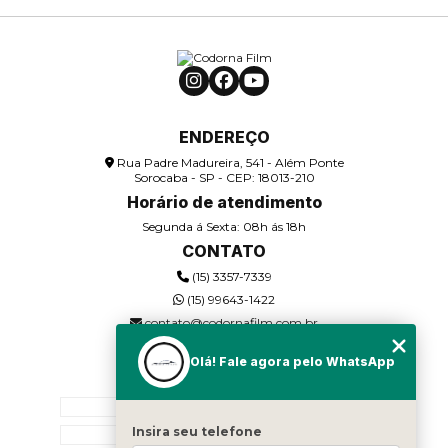
HIGIENIZAÇÃO DE AR CONDICIONADO
AUTOMOTIVO
HIGIENIZAÇÃO INTERNA AUTOMOTIVA
INSULFILM AUTOMOTIVO – PRIVACIDADE E
REDUÇÃO DE CALOR
ENDEREÇO
Rua Padre Madureira, 541 - Além Ponte
INSULFILM AZUL
Sorocaba - SP - CEP: 18013-210
Horário de atendimento
INSULFILM BLACKOUT EM JANELA
Segunda á Sexta: 08h ás 18h
CONTATO
INSULFILM BOX DE BANHEIRO
(15) 3357-7339
INSULFILM BRANCO
(15) 99643-1422
contato@codornafilm.com.br
INSULFILM CARBON
Olá! Fale agora pelo WhatsApp
MENU
INSULFILM COMO BARREIRA CONTRA CALOR
HOME
INSULFILM DE CARRO
Insira seu telefone
QUEM SOMOS