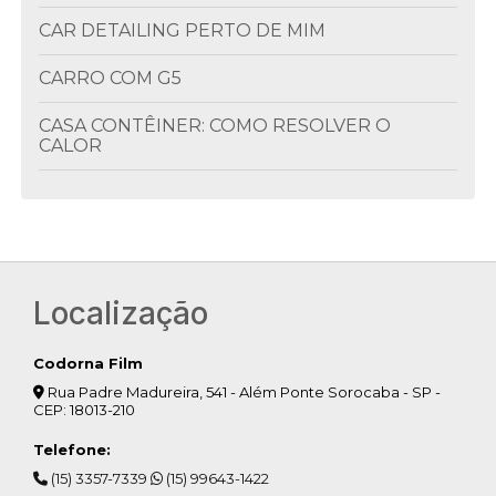
CAR DETAILING PERTO DE MIM
CARRO COM G5
CASA CONTÊINER: COMO RESOLVER O
CALOR
CLIMATIZAÇÃO DE AMBIENTES
COLOCAÇÃO DE INSULFILM
COLOCAR INSULFILM
Localização
COMO ESCOLHER O INSULFILM OU PELÍCULA
PARA VIDRO
Codorna Film
Rua Padre Madureira, 541 - Além Ponte Sorocaba - SP -
COMO ESCONDER O MOTOR DE AR
CEP: 18013-210
CONDICIONADO NA VARANDA
Telefone:
COMO ESCURECER VIDRO DE JANELA
(15) 3357-7339
(15) 99643-1422