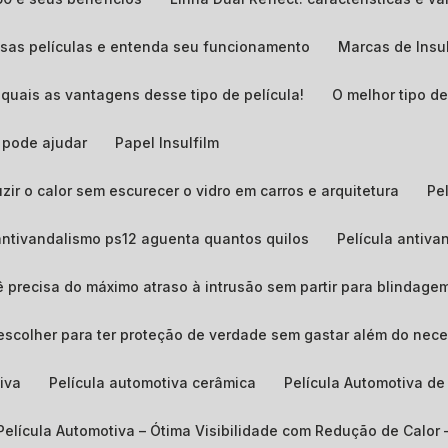
essas películas e entenda seu funcionamento
Marcas de Insu
quais as vantagens desse tipo de película!
O melhor tipo 
m pode ajudar
Papel Insulfilm
uzir o calor sem escurecer o vidro em carros e arquitetura
P
 antivandalismo ps12 aguenta quantos quilos​
Película antiv
ê precisa do máximo atraso à intrusão sem partir para blindage
 escolher para ter proteção de verdade sem gastar além do nece
tiva
Película automotiva cerâmica
Película Automotiva d
Película Automotiva – Ótima Visibilidade com Redução de Calor