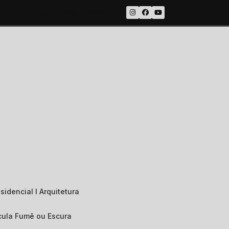
(15) 3357-7339
(15) 99643-1422
sidencial I Arquitetura
ícula Fumê ou Escura