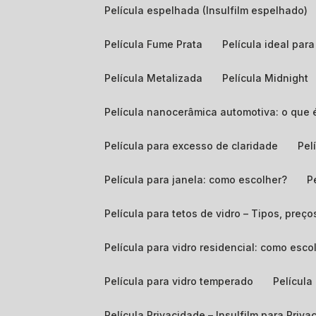
Película espelhada (Insulfilm espelhado)
Película Fume Prata
Película ideal pa
Película Metalizada
Película Midnight
Película nanocerâmica automotiva: o que 
Película para excesso de claridade
Pe
Película para janela: como escolher?
Película para tetos de vidro – Tipos, preço
Película para vidro residencial: como es
Película para vidro temperado
Películ
Película Privacidade – Insulfilm para Priv