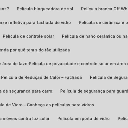
cios?
Película bloqueadora de sol
película branca Off Wh
ronze refletiva para fachada de vidro
Película de cerâmica é 
Película de controle solar
Película de nano cerâmica ou n
enda por quê tem sido tão utilizada
em área de lazerPelícula de privacidade e controle solar em área 
Película de Redução de Calor – Fachada
Película de Segur
ula de segurança para carro
Película de segurança para guar
cula de Vidro – Conheça as películas para vidros
de móveis contra luz solar
Película em porta de vidro
Pel