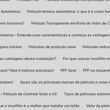
a Automotiva
Película térmica automotiva: o que é e como fu
 como funciona?
Película Transparente em Porta de Vidro de C
erformance – Entenda suas características e conheça as vantag
para instalar
Películas de proteção solar
Películas redu
o as vantagens dessa instalação?
Por que colocar insulfilm 
casa? Veja 5 motivos principais!
PPF farol
PPF na maçane
solares!
Quais são as principais marcas de película e como
 – Película de Controle Solar e UV
Tipos de películas automo
ue o insulfilm é a melhor que instalar um toldo
Valor da pel