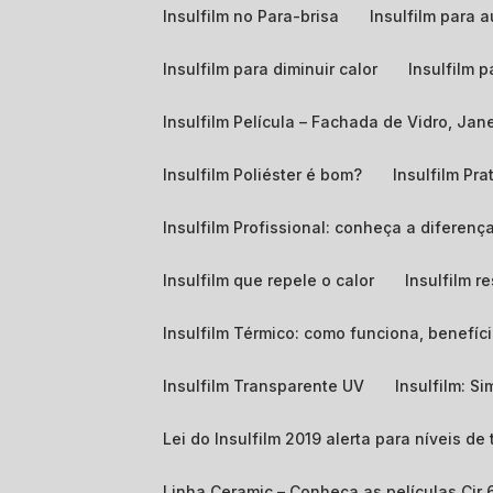
Insulfilm no Para-brisa
Insulfilm para
Insulfilm para diminuir calor
Insulfilm 
Insulfilm Película – Fachada de Vidro, Ja
Insulfilm Poliéster é bom?
Insulfilm Pra
Insulfilm Profissional: conheça a diferença
Insulfilm que repele o calor
Insulfilm r
Insulfilm Térmico: como funciona, benefíci
Insulfilm Transparente UV
Insulfilm: S
Lei do Insulfilm 2019 alerta para níveis d
Linha Ceramic – Conheça as películas Cir