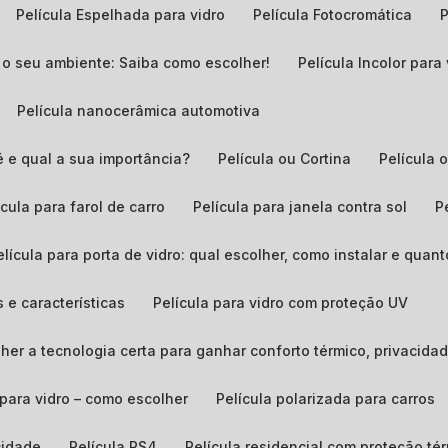
Película Espelhada para vidro
Película Fotocromática
ra o seu ambiente: Saiba como escolher!
Película Incolor para
Película nanocerâmica automotiva
é e qual a sua importância?
Película ou Cortina
Película
lícula para farol de carro
Película para janela contra sol
Película para porta de vidro: qual escolher, como instalar e quant
s e características
Película para vidro com proteção UV
colher a tecnologia certa para ganhar conforto térmico, privacid
a para vidro – como escolher
Película polarizada para carros
acidade
Película PS4
Película residencial com proteção té