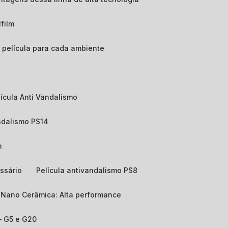
lfilm
de película para cada ambiente
elícula Anti Vandalismo
andalismo PS14
m
ssário
Película antivandalismo PS8
e Nano Cerâmica: Alta performance
 – G5 e G20