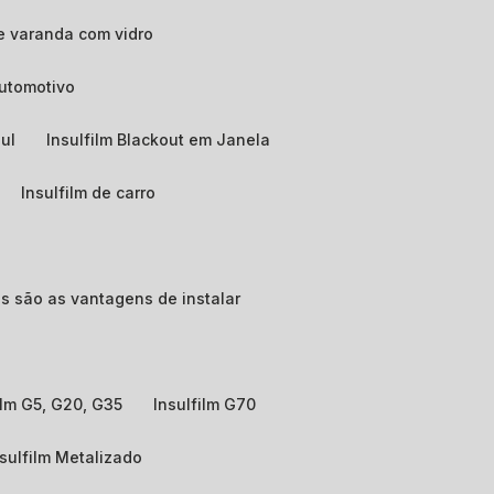
e varanda com vidro
automotivo
zul
Insulfilm Blackout em Janela
Insulfilm de carro
ais são as vantagens de instalar
film G5, G20, G35
Insulfilm G70
nsulfilm Metalizado