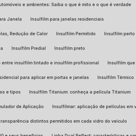
 automóveis e ambientes: Saiba o que é mito e o que é verdade
para Janela
Insulfilm para janelas residenciais
nelas, Redução de Calor
Insulfilm Permitido
Insulfilm pert
ta
Insulfilm Predial
Insulfilm preto
 entre insulfilm tintado e insulfilm profissional
Insulfilm qu
esidencial para aplicar em portas e janelas
Insulfilm Térmico
os e tipos
Insulfilm Titanium: conheça a película Titanium
imulador de Aplicação
Insulfilmar: aplicação de películas em 
e transparência distintos permitidos em cada vidro do veículo
 60 e seus benefícios
Linha Dual Reflect: características e 