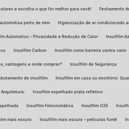
solares e escolha o que for melhor para você!
Fechamento d
o automotiva perto de mim
Higienização de ar condicionado 
film Automotivo – Privacidade e Redução de Calor
Insulfilm A
nco
Insulfilm Carbon
Insulfilm como barreira contra calor
ços, vantagens e onde comprar?
Insulfilm de Segurança
sbotamento do insulfilm
Insulfilm em casa ou escritório: Qu
 Arquitetura:
Insulfilm espelhado prata refletivo
 espelhada
Insulfilm Fotocromático
Insulfilm G35
Insul
film mais escuro
Insulfilm mais escuro – películas fumê
I