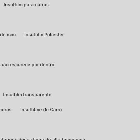
Insulfilm para carros
o de mim
Insulfilm Poliéster
e não escurece por dentro
Insulfilm transparente
vidros
Insulfilme de Carro
vantagens dessa linha de alta tecnologia