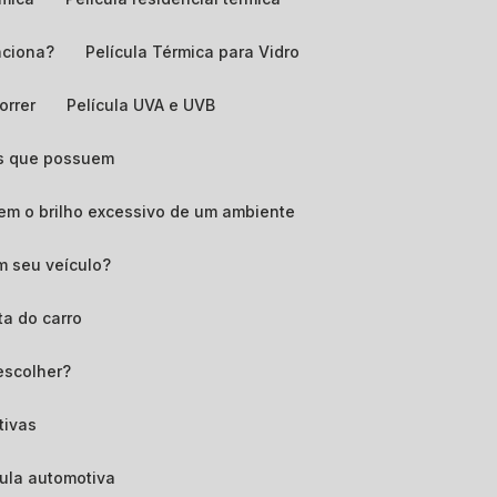
nciona?
Película Térmica para Vidro
orrer
Película UVA e UVB
ens que possuem
zem o brilho excessivo de um ambiente
em seu veículo?
ta do carro
 escolher?
tivas
ícula automotiva