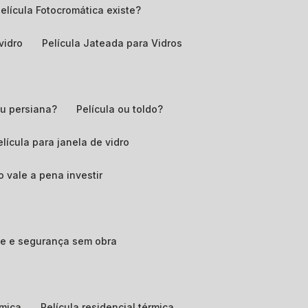
Película Fotocromática existe?
 vidro
Película Jateada para Vidros
 ou persiana?
Película ou toldo?
Película para janela de vidro
o vale a pena investir
ade e segurança sem obra
rmica
Película residencial térmica