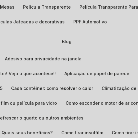
a Mesas
Película Transparente
Película Transparente Para
lículas Jateadas e decorativas
PPF Automotivo
Blog
Adesivo para privacidade na janela
ter! Veja o que acontece!!
Aplicação de papel de parede
G5
Casa contêiner: como resolver o calor
Climatização d
lfilm ou película para vidro
Como esconder o motor de ar co
refrescar o quarto ou outros ambientes
? Quais seus benefícios?
Como tirar insulfilm
Como tirar