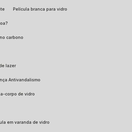
ite
Película branca para vidro
boa?
ano carbono
de lazer
ança Antivandalismo
da-corpo de vidro
ícula em varanda de vidro