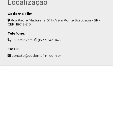
Localização
Codorna Film
Rua Padre Madureira, 541 - Além Ponte Sorocaba - SP -
CEP: 18013-210
Telefone:
(15) 3357-7339
(15) 99643-1422
Email:
contato@codornafilm.com.br