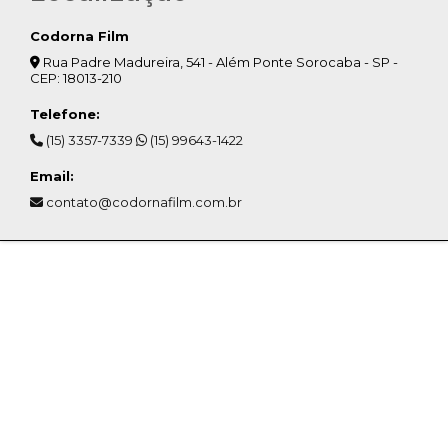
Codorna Film
Rua Padre Madureira, 541 - Além Ponte Sorocaba - SP -
CEP: 18013-210
Telefone:
(15) 3357-7339
(15) 99643-1422
Email:
contato@codornafilm.com.br