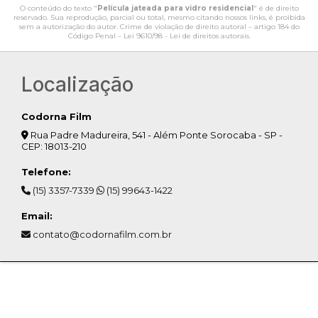
O conteúdo do texto "
Película jateada para vidro residencial
" é de direito
reservado. Sua reprodução, parcial ou total, mesmo citando nossos links, é proibida
sem a autorização do autor. Crime de violação de direito autoral – artigo 184 do
Código Penal –
Lei 9610/98 - Lei de direitos autorais
.
Localização
Codorna Film
Rua Padre Madureira, 541 - Além Ponte Sorocaba - SP -
CEP: 18013-210
Telefone:
(15) 3357-7339
(15) 99643-1422
Email:
contato@codornafilm.com.br