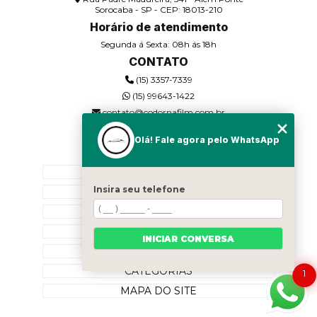
Sorocaba - SP - CEP: 18013-210
Horário de atendimento
Segunda á Sexta: 08h ás 18h
CONTATO
(15) 3357-7339
(15) 99643-1422
contato@codornafilm.com.br
Olá! Fale agora pelo WhatsApp
MENU
HOME
Insira seu telefone
QUEM SOMOS
SERVIÇOS
BLOG
INICIAR CONVERSA
CONTATO
CATEGORIAS
1
MAPA DO SITE