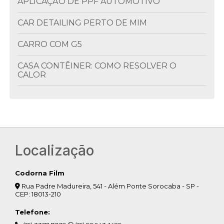
APLICAÇÃO DE PPF AUTOMOTIVO
CAR DETAILING PERTO DE MIM
CARRO COM G5
CASA CONTÊINER: COMO RESOLVER O
CALOR
CLIMATIZAÇÃO DE AMBIENTES
COLOCAÇÃO DE INSULFILM
COLOCAR INSULFILM
Localização
COMO ESCOLHER O INSULFILM OU PELÍCULA
PARA VIDRO
Codorna Film
Rua Padre Madureira, 541 - Além Ponte Sorocaba - SP -
COMO ESCONDER O MOTOR DE AR
CEP: 18013-210
CONDICIONADO NA VARANDA
Telefone:
COMO ESCURECER VIDRO DE JANELA