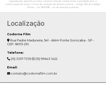
reprodução, parcial ou total, mesmo citando nossos links, é proibida sem a
autorização do autor. Crime de violação de direito autoral – artigo 184 do Código
Penal –
Lei 9610/98 - Lei de direitos autorais
.
Localização
Codorna Film
Rua Padre Madureira, 541 - Além Ponte Sorocaba - SP -
CEP: 18013-210
Telefone:
(15) 3357-7339
(15) 99643-1422
Email:
contato@codornafilm.com.br