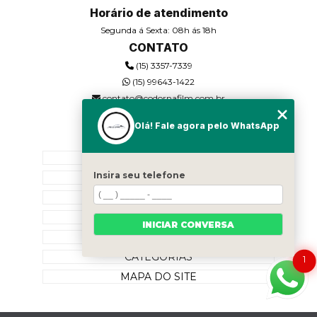
Horário de atendimento
Segunda á Sexta: 08h ás 18h
CONTATO
(15) 3357-7339
(15) 99643-1422
contato@codornafilm.com.br
Olá! Fale agora pelo WhatsApp
MENU
HOME
Insira seu telefone
QUEM SOMOS
SERVIÇOS
BLOG
INICIAR CONVERSA
CONTATO
CATEGORIAS
1
MAPA DO SITE