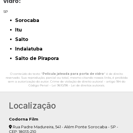
vidro:
SP
Sorocaba
Itu
Salto
Indaiatuba
Salto de Pirapora
O conteúdo do texto "
Película jateada para porta de vidro
" é de direito
reservado. Sua reprodução, parcial ou total, mesmo citando nossos links, é proibida
sem a autorização do autor. Crime de violação de direito autoral – artigo 184 do
Código Penal –
Lei 9610/98 - Lei de direitos autorais
.
Localização
Codorna Film
Rua Padre Madureira, 541 - Além Ponte Sorocaba - SP -
CEP: 18013-210