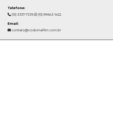
Telefone:
(15) 3357-7339
(15) 99643-1422
Email:
contato@codornafilm.com.br